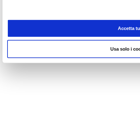
Accetta tut
Usa solo i co