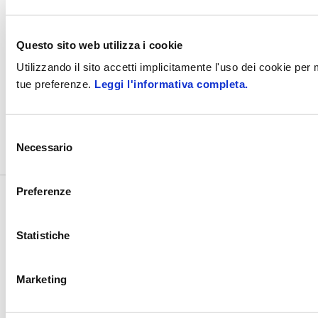
Questo sito web utilizza i cookie
PEC: zucchettispa@gruppozucchetti.it
Utilizzando il sito accetti implicitamente l'uso dei cookie per
tue preferenze.
Leggi l'informativa completa.
Codice fatturazione elettronica: SUBM70N
©2017
- 2026
Zucchetti s.p.a. - C.F./P.IVA 05006900962 - Tutti i
Selezione
diritti riservati
Necessario
del
consenso
Preferenze
Statistiche
Marketing