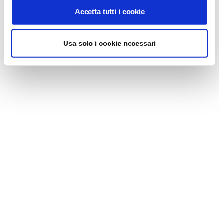
Accetta tutti i cookie
Usa solo i cookie necessari
PERCORSO
I percorsi si compongono di un periodo di
lezioni frontali e di lavoro in team, alternando
momenti formativi in modalità live a sessioni di
autoformazione in differita, attraverso l’utilizzo
dei migliori tool digitali.