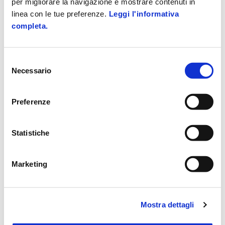
per migliorare la navigazione e mostrare contenuti in
linea con le tue preferenze.
Leggi l'informativa
completa.
Selezione
Necessario
del
consenso
Preferenze
Statistiche
OBIETTIVI
Integrare le conoscenze acquisite nell’ambito
Marketing
dei percorsi di studio, con le competenze
richieste per l’ingresso nel mondo aziendale e
specifiche per il ruolo lavorativo ricercato.
Mostra dettagli