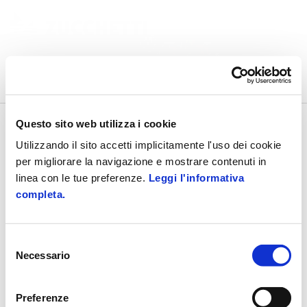
BeZucchetti
Questo sito web utilizza i cookie
Utilizzando il sito accetti implicitamente l'uso dei cookie
per migliorare la navigazione e mostrare contenuti in
GRUPPO
LAVORA CON NOI
linea con le tue preferenze.
Leggi l'informativa
completa.
Chi Siamo
Selezioni in corso
Contatti
Selezione
W
o
r
k
p
l
a
c
e
EVENTI
UFFICIO STAMPA
Necessario
del
Occasioni d'incontro
Comunicati
consenso
H
e
a
l
t
h
Rassegna
Preferenze