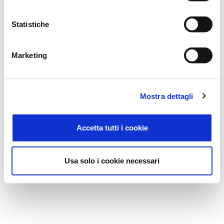
P
r
o
m
o
t
i
o
n
Statistiche
© 2021 - Zucchetti S.p.a. - P.IVA 05006900962 - Tutti i diritti riservati
Privacy
Qualità
Sicurezza
Note Legali
Modello 231
Certificazioni
Marketing
Mostra dettagli
Accetta tutti i cookie
Usa solo i cookie necessari