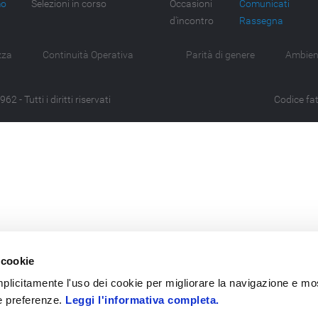
mo
Selezioni in corso
Occasioni
Comunicati
d'incontro
Rassegna
zza
Continuità Operativa
Parità di genere
Ambien
 - Tutti i diritti riservati
Codice fa
 cookie
 implicitamente l'uso dei cookie per migliorare la navigazione e mo
ue preferenze.
Leggi l'informativa completa.