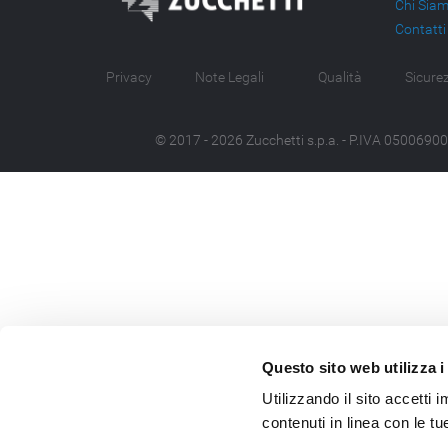
Chi Sia
Contatti
Privacy
Note Legali
Qualità
Sicure
© 2017
- 2026
Zucchetti s.p.a. - P.IVA 05006900962
Questo sito web utilizza i
Utilizzando il sito accetti
contenuti in linea con le t