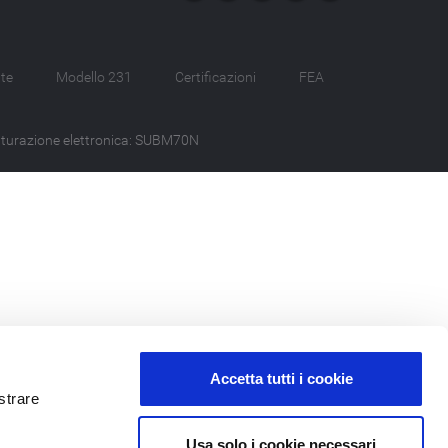
te
Modello 231
Certificazioni
FEA
tturazione elettronica: SUBM70N
Accetta tutti i cookie
strare
Usa solo i cookie necessari