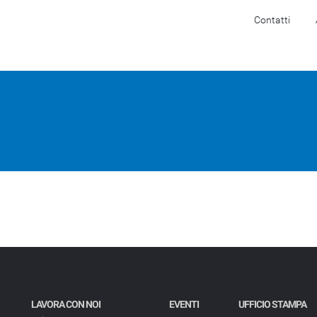
Contatti
Software
Hardware
Servizi
Settori
LAVORA CON NOI
EVENTI
UFFICIO STAMPA