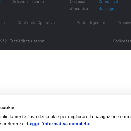
mo
Selezioni in corso
Occasioni
Comunicati
d'incontro
Rassegna
zza
Continuità Operativa
Parità di genere
Ambien
 - Tutti i diritti riservati
Codice fa
 cookie
 implicitamente l'uso dei cookie per migliorare la navigazione e mo
ue preferenze.
Leggi l'informativa completa.