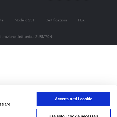
te
Modello 231
Certificazioni
FEA
tturazione elettronica: SUBM70N
Accetta tutti i cookie
strare
Usa solo i cookie necessari