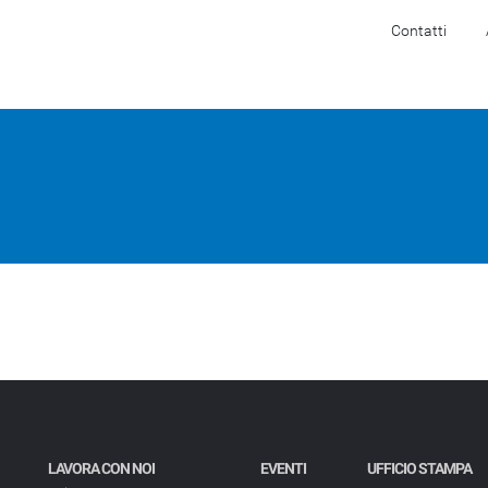
Contatti
Software
Hardware
Servizi
Settori
LAVORA CON NOI
EVENTI
UFFICIO STAMPA