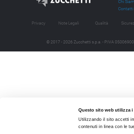
Chi Sia
Contatti
Privacy
Note Legali
Qualità
Sicure
© 2017
- 2026
Zucchetti s.p.a. - P.IVA 05006900962
Questo sito web utilizza i
Utilizzando il sito accetti
contenuti in linea con le t