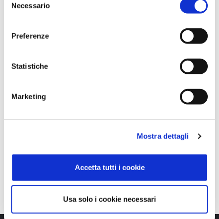
Necessario
e
RICHIEDI INFORMAZIONI
l
e
Preferenze
z
i
o
Statistiche
n
Brochure
e
Marketing
d
Video
e
l
Sito Dedicato
Mostra dettagli
c
Top Partner HR
o
n
Accetta tutti i cookie
s
e
n
Usa solo i cookie necessari
s
o