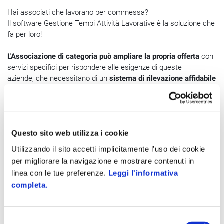
Hai associati che lavorano per commessa?
Il software Gestione Tempi Attività Lavorative è la soluzione che
fa per loro!
L'Associazione di categoria può ampliare la propria offerta
con
servizi specifici per rispondere alle esigenze di queste
aziende, che necessitano di un
sistema di rilevazione affidabile
delle attività effettivamente svolte
dal proprio personale e delle
ore lavorate.
Il software Gestione Tempi Attività Lavorative Zucchetti può
Questo sito web utilizza i cookie
essere quindi per l'Associazione di categoria un mezzo per
fidelizzare i già clienti ed acquisirne di nuovi
.
Utilizzando il sito accetti implicitamente l'uso dei cookie
per migliorare la navigazione e mostrare contenuti in
Richiedi maggiori informazioni per scoprire funzionalità e
linea con le tue preferenze.
Leggi l'informativa
vantaggi del software Gestione Tempi Attività Lavorative
completa.
Zucchetti per Associazioni di categoria!
S