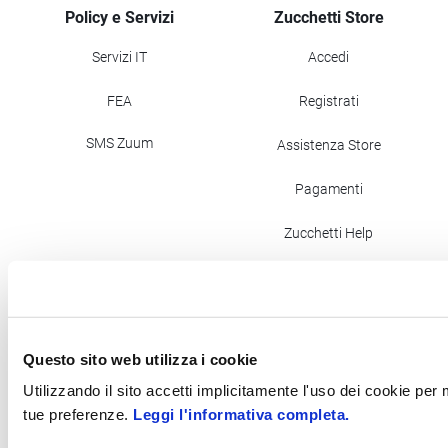
Policy e Servizi
Zucchetti Store
Servizi IT
Accedi
FEA
Registrati
SMS Zuum
Assistenza Store
Pagamenti
Zucchetti Help
Newsletter Store
Questo sito web utilizza i cookie
PEC: zucchettispa@gruppozucchetti.it
Utilizzando il sito accetti implicitamente l'uso dei cookie per
tue preferenze.
Leggi l'informativa completa.
Codice fatturazione elettronica: SUBM70N