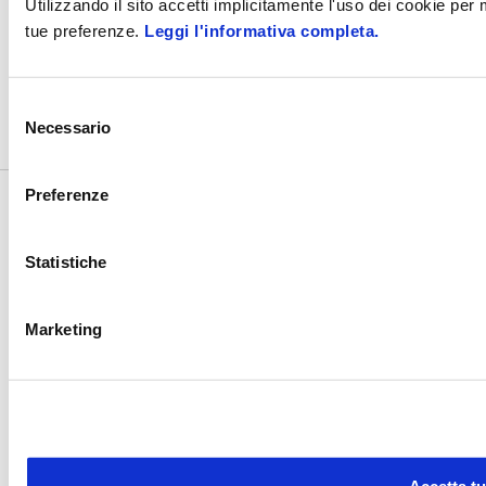
Utilizzando il sito accetti implicitamente l'uso dei cookie per
tue preferenze.
Leggi l'informativa completa.
Codice fatturazione elettronica: SUBM70N
©2017
- 2026
Zucchetti s.p.a. - C.F./P.IVA 05006900962 - Tutti i
Selezione
diritti riservati
Necessario
del
consenso
Preferenze
Statistiche
Marketing