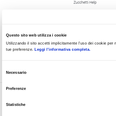
Zucchetti Help
Newsletter Store
Questo sito web utilizza i cookie
PEC: zucchettispa@gruppozucchetti.it
Utilizzando il sito accetti implicitamente l'uso dei cookie per
tue preferenze.
Leggi l'informativa completa.
Codice fatturazione elettronica: SUBM70N
©2017
- 2026
Zucchetti s.p.a. - C.F./P.IVA 05006900962 - Tutti i
Selezione
diritti riservati
Necessario
del
consenso
Preferenze
Statistiche