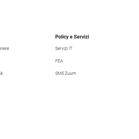
Policy e Servizi
enere
Servizi IT
FEA
tà
SMS Zuum