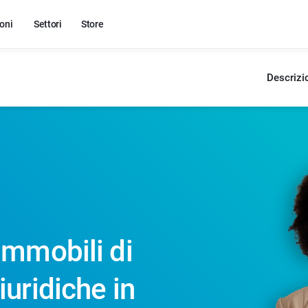
oni
Settori
Store
Descrizi
immobili di
iuridiche in