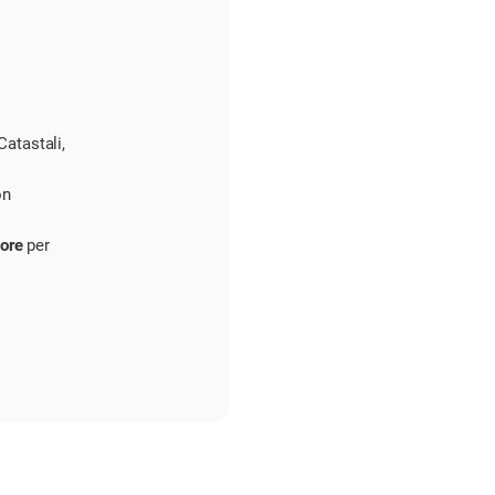
Catastali,
on
tore
per