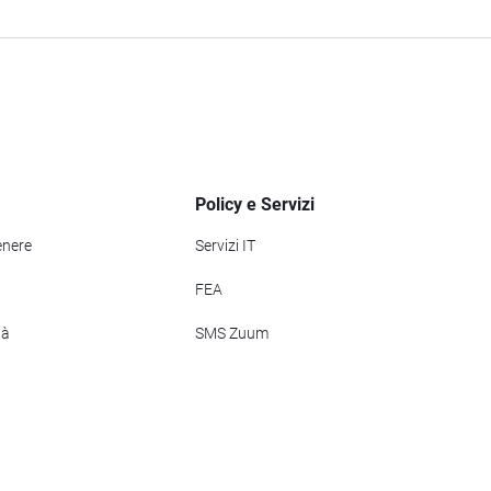
Policy e Servizi
enere
Servizi IT
FEA
tà
SMS Zuum