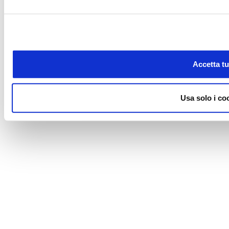
Accetta tut
Usa solo i co