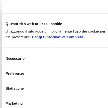
Newsletter Store
Questo sito web utilizza i cookie
PEC: zucchettispa@gruppozucchetti.it
Utilizzando il sito accetti implicitamente l'uso dei cookie per
tue preferenze.
Leggi l'informativa completa.
Codice fatturazione elettronica: SUBM70N
©2017
- 2026
Zucchetti s.p.a. - C.F./P.IVA 05006900962 - Tutti i
Selezione
diritti riservati
Necessario
del
consenso
Preferenze
Statistiche
Marketing