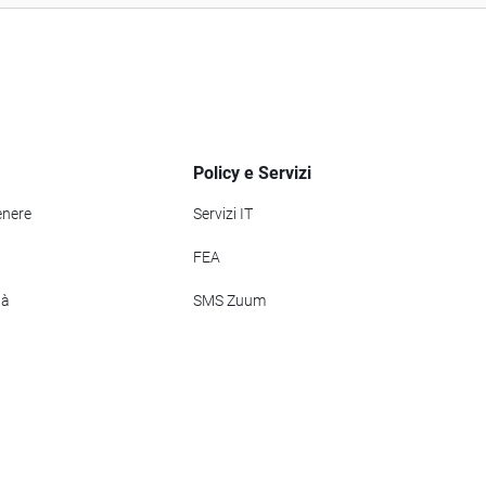
Policy e Servizi
enere
Servizi IT
FEA
tà
SMS Zuum